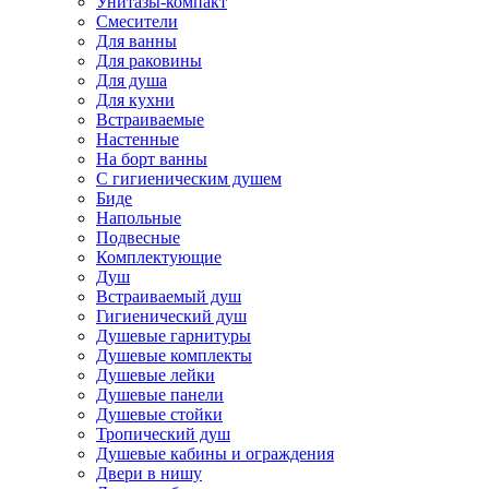
Унитазы-компакт
Смесители
Для ванны
Для раковины
Для душа
Для кухни
Встраиваемые
Настенные
На борт ванны
С гигиеническим душем
Биде
Напольные
Подвесные
Комплектующие
Душ
Встраиваемый душ
Гигиенический душ
Душевые гарнитуры
Душевые комплекты
Душевые лейки
Душевые панели
Душевые стойки
Тропический душ
Душевые кабины и ограждения
Двери в нишу