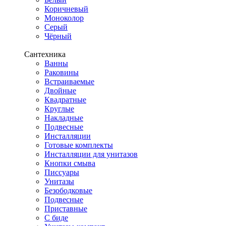
Коричневый
Моноколор
Серый
Чёрный
Сантехника
Ванны
Раковины
Встраиваемые
Двойные
Квадратные
Круглые
Накладные
Подвесные
Инсталляции
Готовые комплекты
Инсталляции для унитазов
Кнопки смыва
Писсуары
Унитазы
Безободковые
Подвесные
Приставные
С биде