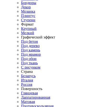
Бордюры
Декор
Мозаика
Плинтус
Ступени
Формат
Крупный
Мелкий
Графический эффект
Под бетон
Под дерево
Под камень
Под мрамор
Под обои
Под ткань
С рисунком
Страна
Беларусь
Италия
Россия
Поверхность
Глянцевая
Лаппатированная
Матовая
Противоскользящая