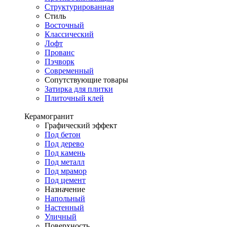
Структурированная
Стиль
Восточный
Классический
Лофт
Прованс
Пэчворк
Современный
Сопутствующие товары
Затирка для плитки
Плиточный клей
Керамогранит
Графический эффект
Под бетон
Под дерево
Под камень
Под металл
Под мрамор
Под цемент
Назначение
Напольный
Настенный
Уличный
Поверхность