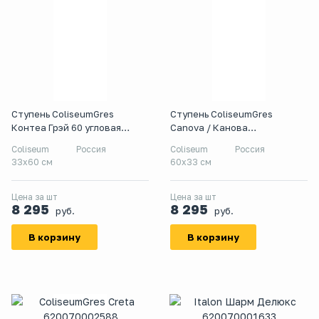
Ступень ColiseumGres
Ступень ColiseumGres
Контеа Грэй 60 угловая
Canova / Канова
правая
620070002809 60x33 см
Coliseum
Россия
Coliseum
Россия
33x60 см
60x33 см
Цена за шт
Цена за шт
8 295
8 295
руб.
руб.
В корзину
В корзину