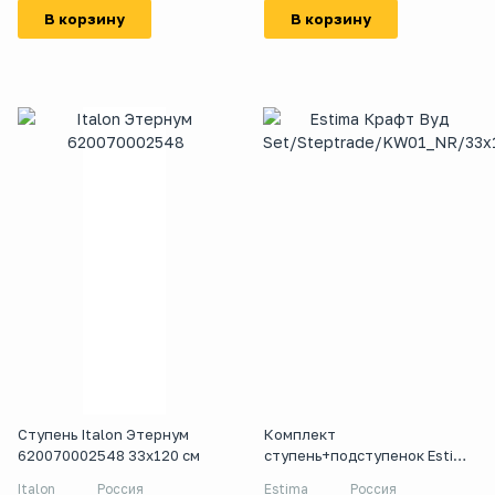
В корзину
В корзину
Ступень Italon Этернум
Комплект
620070002548 33x120 см
ступень+подступенок Estima
Kraft Wood KW01 33x120
Italon
Россия
Estima
Россия