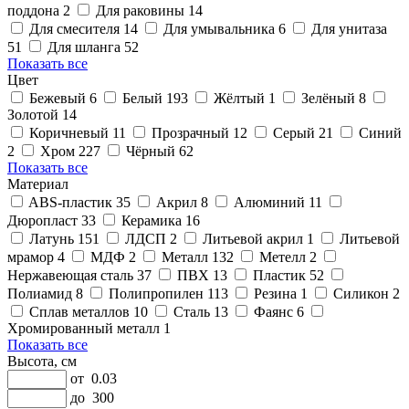
поддона
2
Для раковины
14
Для смесителя
14
Для умывальника
6
Для унитаза
51
Для шланга
52
Показать все
Цвет
Бежевый
6
Белый
193
Жёлтый
1
Зелёный
8
Золотой
14
Коричневый
11
Прозрачный
12
Серый
21
Синий
2
Хром
227
Чёрный
62
Показать все
Материал
ABS-пластик
35
Акрил
8
Алюминий
11
Дюропласт
33
Керамика
16
Латунь
151
ЛДСП
2
Литьевой акрил
1
Литьевой
мрамор
4
МДФ
2
Металл
132
Метелл
2
Нержавеющая сталь
37
ПВХ
13
Пластик
52
Полиамид
8
Полипропилен
113
Резина
1
Силикон
2
Сплав металлов
10
Сталь
13
Фаянс
6
Хромированный металл
1
Показать все
Высота, см
от
0.03
до
300