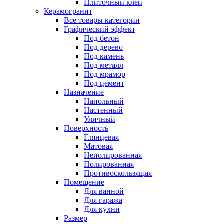
Плиточный клей
Керамогранит
Все товары категории
Графический эффект
Под бетон
Под дерево
Под камень
Под металл
Под мрамор
Под цемент
Назначение
Напольный
Настенный
Уличный
Поверхность
Глянцевая
Матовая
Неполированная
Полированная
Противоскользящая
Помещение
Для ванной
Для гаража
Для кухни
Размер