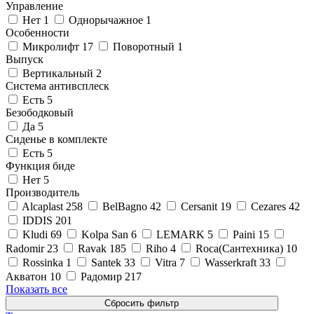
Управление
Нет
1
Однорычажное
1
Особенности
Микролифт
17
Поворотный
1
Выпуск
Вертикальный
2
Система антивсплеск
Есть
5
Безободковый
Да
5
Сиденье в комплекте
Есть
5
Функция биде
Нет
5
Производитель
Alcaplast
258
BelBagno
42
Cersanit
19
Cezares
42
IDDIS
201
Kludi
69
Kolpa San
6
LEMARK
5
Paini
15
Radomir
23
Ravak
185
Riho
4
Roca(Сантехника)
10
Rossinka
1
Santek
33
Vitra
7
Wasserkraft
33
Акватон
10
Радомир
217
Показать все