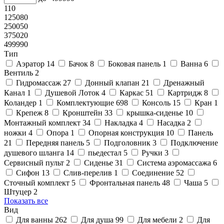
110
125080
250050
375020
499990
Тип
Аэратор
14
Бачок
8
Боковая панель
1
Ванна
6
Вентиль
2
Гидромассаж
27
Донный клапан
21
Дренажный
Канал
1
Душевой Лоток
4
Каркас
51
Картридж
8
Коландер
1
Комплектующие
698
Консоль
15
Кран
1
Крепеж
8
Кронштейн
33
крышка-сиденье
10
Монтажный комплект
34
Накладка
4
Насадка
2
ножки
4
Опора
1
Опорная конструкция
10
Панель
21
Передняя панель
5
Подголовник
3
Подключение
душевого шланга
14
пьедестал
5
Ручки
3
Сервисный пульт
2
Сиденье
31
Система аэромассажа
6
Сифон
13
Слив-перелив
1
Соединение
52
Сточный комплект
5
Фронтальная панель
48
Чаша
5
Штуцер
2
Показать все
Вид
Для ванны
262
Для душа
99
Для мебели
2
Для