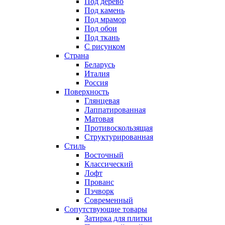
Под дерево
Под камень
Под мрамор
Под обои
Под ткань
С рисунком
Страна
Беларусь
Италия
Россия
Поверхность
Глянцевая
Лаппатированная
Матовая
Противоскользящая
Структурированная
Стиль
Восточный
Классический
Лофт
Прованс
Пэчворк
Современный
Сопутствующие товары
Затирка для плитки