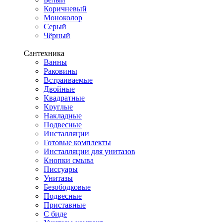
Коричневый
Моноколор
Серый
Чёрный
Сантехника
Ванны
Раковины
Встраиваемые
Двойные
Квадратные
Круглые
Накладные
Подвесные
Инсталляции
Готовые комплекты
Инсталляции для унитазов
Кнопки смыва
Писсуары
Унитазы
Безободковые
Подвесные
Приставные
С биде