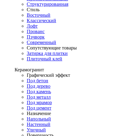
Структурированная
Стиль
Восточный
Классический
Лофт
Прованс
Пэчворк
Современный
Сопутствующие товары
Затирка для плитки
Плиточный клей
Керамогранит
Графический эффект
Под бетон
Под дерево
Под камень
Под металл
Под мрамор
Под цемент
Назначение
Напольный
Настенный
Уличный
Поверхность