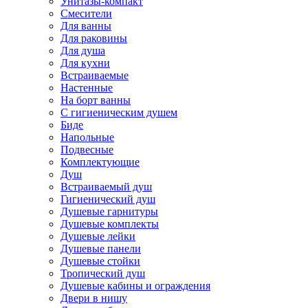
Унитазы-компакт
Смесители
Для ванны
Для раковины
Для душа
Для кухни
Встраиваемые
Настенные
На борт ванны
С гигиеническим душем
Биде
Напольные
Подвесные
Комплектующие
Душ
Встраиваемый душ
Гигиенический душ
Душевые гарнитуры
Душевые комплекты
Душевые лейки
Душевые панели
Душевые стойки
Тропический душ
Душевые кабины и ограждения
Двери в нишу