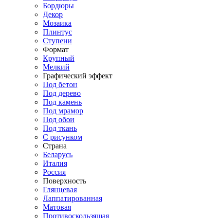
Бордюры
Декор
Мозаика
Плинтус
Ступени
Формат
Крупный
Мелкий
Графический эффект
Под бетон
Под дерево
Под камень
Под мрамор
Под обои
Под ткань
С рисунком
Страна
Беларусь
Италия
Россия
Поверхность
Глянцевая
Лаппатированная
Матовая
Противоскользящая