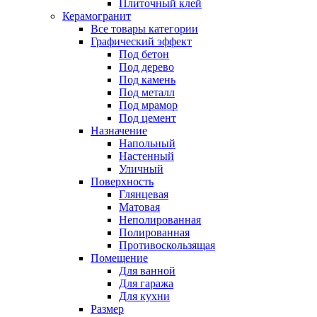
Плиточный клей
Керамогранит
Все товары категории
Графический эффект
Под бетон
Под дерево
Под камень
Под металл
Под мрамор
Под цемент
Назначение
Напольный
Настенный
Уличный
Поверхность
Глянцевая
Матовая
Неполированная
Полированная
Противоскользящая
Помещение
Для ванной
Для гаража
Для кухни
Размер