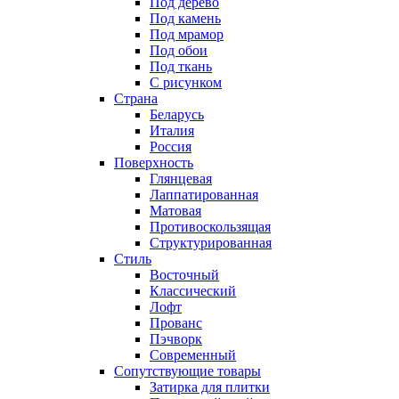
Под дерево
Под камень
Под мрамор
Под обои
Под ткань
С рисунком
Страна
Беларусь
Италия
Россия
Поверхность
Глянцевая
Лаппатированная
Матовая
Противоскользящая
Структурированная
Стиль
Восточный
Классический
Лофт
Прованс
Пэчворк
Современный
Сопутствующие товары
Затирка для плитки