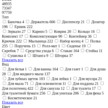
48935
73347
97759
Тип
Баночка
4
Держатель
666
Диспенсер
21
Дозатор
196
Ершик
222
Зеркало
27
Карниз
5
Коврик
20
Кольцо
16
Комплект
17
Комплектующие
90
Контейнер
36
Крючок
222
Мыльница
222
Набор колец
4
Полка
255
Поручень
15
Ролл-мат
1
Сиденье
19
Скребок
7
Средства ухода
6
Стакан
164
Стойка
11
Сушилка
4
Штанга
9
Шторка
37
Показать все
Вид
Для белья
1
Для ванны
164
Для газет
1
Для душа
28
Для жидкого мыла
137
Для зубных щеток
103
Для лейки
1
Для мусора
21
Для мыла
71
Для освежителя
11
Для поддона
21
Для полотенец
422
Для санузла
12
Для туалета
17
Для туалетной бумаги
256
Для унитаза
206
Для фена
5
Косметическое
21
Показать все
Цвет