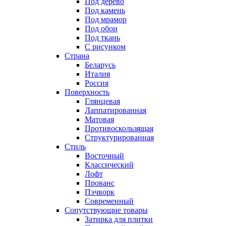
Под дерево
Под камень
Под мрамор
Под обои
Под ткань
С рисунком
Страна
Беларусь
Италия
Россия
Поверхность
Глянцевая
Лаппатированная
Матовая
Противоскользящая
Структурированная
Стиль
Восточный
Классический
Лофт
Прованс
Пэчворк
Современный
Сопутствующие товары
Затирка для плитки