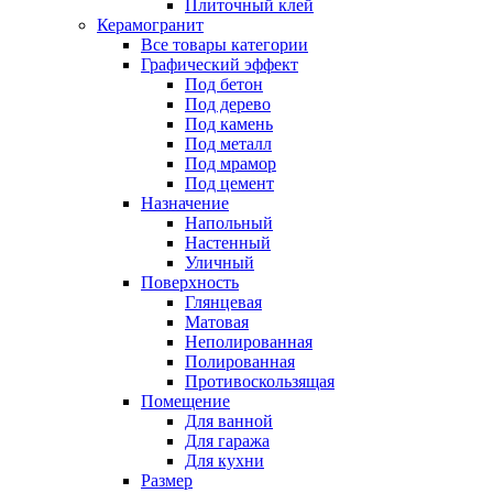
Плиточный клей
Керамогранит
Все товары категории
Графический эффект
Под бетон
Под дерево
Под камень
Под металл
Под мрамор
Под цемент
Назначение
Напольный
Настенный
Уличный
Поверхность
Глянцевая
Матовая
Неполированная
Полированная
Противоскользящая
Помещение
Для ванной
Для гаража
Для кухни
Размер