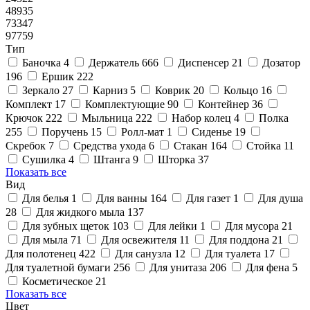
48935
73347
97759
Тип
Баночка
4
Держатель
666
Диспенсер
21
Дозатор
196
Ершик
222
Зеркало
27
Карниз
5
Коврик
20
Кольцо
16
Комплект
17
Комплектующие
90
Контейнер
36
Крючок
222
Мыльница
222
Набор колец
4
Полка
255
Поручень
15
Ролл-мат
1
Сиденье
19
Скребок
7
Средства ухода
6
Стакан
164
Стойка
11
Сушилка
4
Штанга
9
Шторка
37
Показать все
Вид
Для белья
1
Для ванны
164
Для газет
1
Для душа
28
Для жидкого мыла
137
Для зубных щеток
103
Для лейки
1
Для мусора
21
Для мыла
71
Для освежителя
11
Для поддона
21
Для полотенец
422
Для санузла
12
Для туалета
17
Для туалетной бумаги
256
Для унитаза
206
Для фена
5
Косметическое
21
Показать все
Цвет