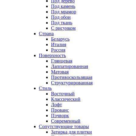
Под дерево
Под камень
Под мрамор
Под обои
Под ткань
С рисунком
Страна
Беларусь
Италия
Россия
Поверхность
Глянцевая
Лаппатированная
Матовая
Противоскользящая
Структурированная
Стиль
Восточный
Классический
Лофт
Прованс
Пэчворк
Современный
Сопутствующие товары
Затирка для плитки