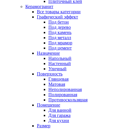
Плиточный клей
Керамогранит
Все товары категории
Графический эффект
Под бетон
Под дерево
Под камень
Под металл
Под мрамор
Под цемент
Назначение
Напольный
Настенный
Уличный
Поверхность
Глянцевая
Матовая
Неполированная
Полированная
Противоскользящая
Помещение
Для ванной
Для гаража
Для кухни
Размер