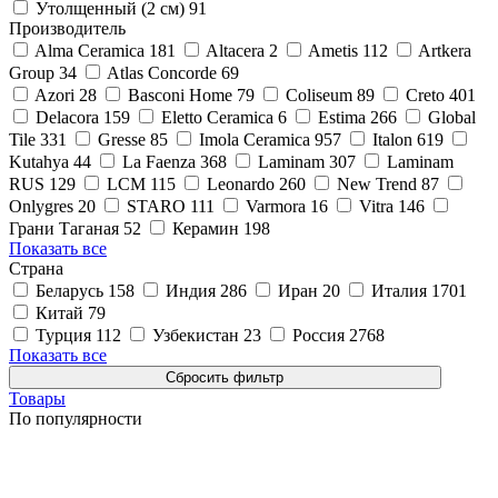
Утолщенный (2 см)
91
Производитель
Alma Ceramica
181
Altacera
2
Ametis
112
Artkera
Group
34
Atlas Concorde
69
Azori
28
Basconi Home
79
Coliseum
89
Creto
401
Delacora
159
Eletto Ceramica
6
Estima
266
Global
Tile
331
Gresse
85
Imola Ceramica
957
Italon
619
Kutahya
44
La Faenza
368
Laminam
307
Laminam
RUS
129
LCM
115
Leonardo
260
New Trend
87
Onlygres
20
STARO
111
Varmora
16
Vitra
146
Грани Таганая
52
Керамин
198
Показать все
Страна
Беларусь
158
Индия
286
Иран
20
Италия
1701
Китай
79
Турция
112
Узбекистан
23
Россия
2768
Показать все
Товары
По популярности