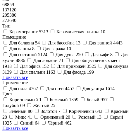
68859
137120
205380
273640
Тип
Керамогранит
5313
Керамическая плитка
10
Помещение
Для балкона
54
Для бассейна
13
Для ванной
4443
Для ванны
8
Для гаража
10
Для гостиной
5124
Для душа
250
Для кафе
8
Для
кухни
4886
Для лоджии
71
Для общественных мест
1918
Для офиса
152
Для прихожей
3525
Для санузла
3139
Для спальни
1163
Для фасада
199
Показать все
Применение
Для пола
4767
Для стен
4457
Для улицы
1614
Цвет
Коричневыый
1
Бежевый
1359
Белый
957
Голубой
69
Жёлтый
25
Зелёный
80
Золотой
7
Коричневый
643
Красный
20
Микс
41
Оранжевый
20
Розовый
13
Серый
1925
Синий
64
Чёрный
462
Показать все