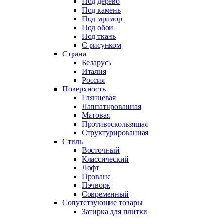
Под дерево
Под камень
Под мрамор
Под обои
Под ткань
С рисунком
Страна
Беларусь
Италия
Россия
Поверхность
Глянцевая
Лаппатированная
Матовая
Противоскользящая
Структурированная
Стиль
Восточный
Классический
Лофт
Прованс
Пэчворк
Современный
Сопутствующие товары
Затирка для плитки