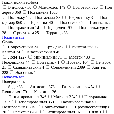
Графический эффект
В полоску
10
Моноколор
149
Под бетон
826
Под
дерево
368
Под камень
1563
Под кожу
1
Под металл
38
Под мозаику
3
Под
мрамор
960
Под оникс
40
Под стекло
5
Под ткань
2
Под травертин
14
Под цемент
95
Под штукатурку
28
С рисунком
25
Терраццо
38
Показать все
Стиль
Cовременный
24
Арт Деко
8
Винтажный
93
Кантри
24
Классический
858
Лофт
1227
Минимализм
71
Модерн
433
Неоклассика
44
Под гальку
1
Прованс
164
Пэчворк
21
Скандинавский
4
Современный
2389
Хай-тек
228
Эко-стиль
1
Показать все
Поверхность
Sugar
33
Антислип
378
Глазурованная
474
Глянцевая
179
Карвинг
126
Лаппатированная
346
Матовая
2242
Натуральная
1312
Неполированная
359
Патинированная
49
Полированная
504
Полуматовая
1
Противоскользящая
70
Рельефная
426
Сатинированная
161
Силк
1