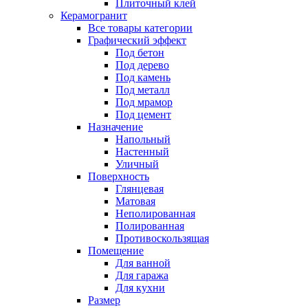
Плиточный клей
Керамогранит
Все товары категории
Графический эффект
Под бетон
Под дерево
Под камень
Под металл
Под мрамор
Под цемент
Назначение
Напольный
Настенный
Уличный
Поверхность
Глянцевая
Матовая
Неполированная
Полированная
Противоскользящая
Помещение
Для ванной
Для гаража
Для кухни
Размер